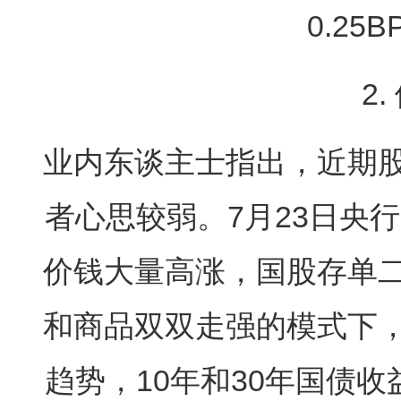
0.25B
2
业内东谈主士指出，近期
者心思较弱。7月23日央行
价钱大量高涨，国股存单
和商品双双走强的模式下
趋势，10年和30年国债收