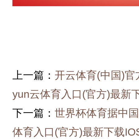
上一篇：
开云体育(中国)
yun云体育入口(官方)最新下
下一篇：
世界杯体育据中国
体育入口(官方)最新下载IO