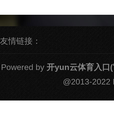
友情链接：
Powered by
开yun云体育入口(
@2013-2022