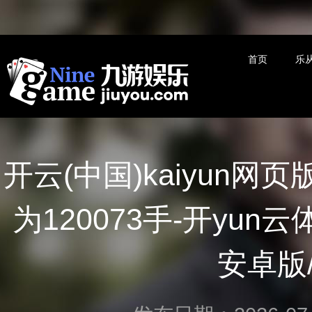
首页
乐
开云(中国)kaiyun
为120073手-开yun
安卓版