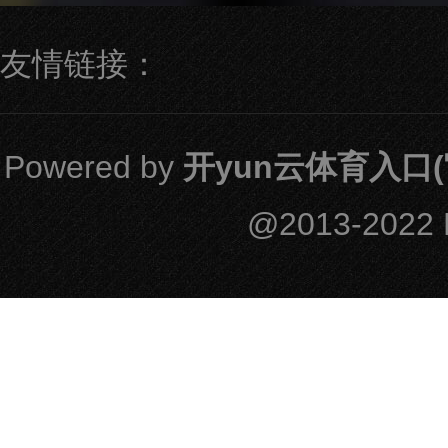
友情链接：
Powered by
开yun云体育入口(
@2013-2022