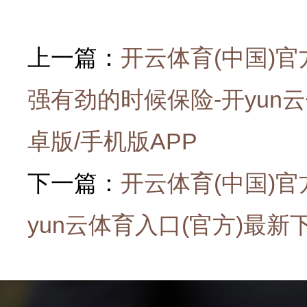
上一篇：
开云体育(中国)
强有劲的时候保险-开yun云
卓版/手机版APP
下一篇：
开云体育(中国)
yun云体育入口(官方)最新下